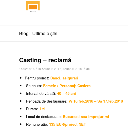
Blog - Ultimele știri
Casting – reclamă
/
/
14/02/2018
în
Anunturi 2017
,
Anunturi 2018
de
Pentru proiect:
Banci, asigurari
Se cauta:
Femeie / Personaj: Casiera
Interval de vârstă:
40 – 45 ani
Perioada de desfășurare:
Vi 16.feb.2018 – Sâ 17.feb.2018
Durata:
1 zi
Locul de desfasurare:
Bucuresti sau imprejurimi
Remuneratie:
135 EUR/proiect NET