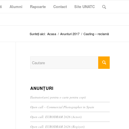
ti
Alumni
Rapoarte
Contact
Site UNATC
Sunteți aici:
Acasa
/
Anunturi 2017
/
Casting – reclamă
ANUNȚURI
Ilustrator(are) pentru o carte pentru copii
Open call – Commercial Photographer in Spain
Open call: EURODRAM 2026 (Actori)
Open call: EURODRAM 2026 (Regizori)