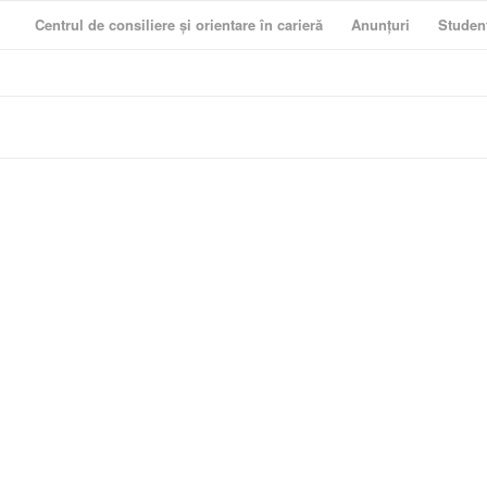
Centrul de consiliere și orientare în carieră
Anunțuri
Studen