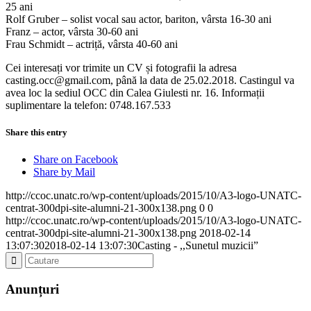
25 ani
Rolf Gruber – solist vocal sau actor, bariton, vârsta 16-30 ani
Franz – actor, vârsta 30-60 ani
Frau Schmidt – actriță, vârsta 40-60 ani
Cei interesați vor trimite un CV și fotografii la adresa
casting.occ@gmail.com, până la data de 25.02.2018. Castingul va
avea loc la sediul OCC din Calea Giulesti nr. 16. Informații
suplimentare la telefon: 0748.167.533
Share this entry
Share on Facebook
Share by Mail
http://ccoc.unatc.ro/wp-content/uploads/2015/10/A3-logo-UNATC-
centrat-300dpi-site-alumni-21-300x138.png
0
0
http://ccoc.unatc.ro/wp-content/uploads/2015/10/A3-logo-UNATC-
centrat-300dpi-site-alumni-21-300x138.png
2018-02-14
13:07:30
2018-02-14 13:07:30
Casting - ,,Sunetul muzicii”
Anunțuri