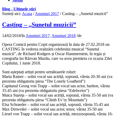
Menu
Blog - Ultimele știri
Sunteți aici:
Acasa
/
Anunturi 2017
/
Casting – ,,Sunetul muzicii”
Casting – ,,Sunetul muzicii”
14/02/2018
/
în
Anunturi 2017
,
Anunturi 2018
/
de
Opera Comică pentru Copii organizează în data de 27.02.2018 un
CASTING în vederea realizării celebrului musical “Sunetul
muzicii”, de Richard Rodgers și Oscar Hammerstein, în regia și
coregrafia lui Răzvan Mazilu, care va avea premiera cu ocazia Zilei
Copilului, 1 iunie 2018.
Sunt așteptați artiști pentru următoarele roluri:
Maria Rainer – solist vocal sau actriță, soprană, vârsta 20-30 ani (va
prezenta obligatoriu piesa “The Lonely Goatherd”)
Capitanul Georg von Trapp – solist vocal sau actor, bariton, vârsta
35-45 ani (va prezenta obligatoriu piesa “Edelweiss”)
Maica Stareța – solist vocal sau actriță, soprană, vârsta 35-50 ani (va
prezenta obligatoriu piesa “Climb Ev’ry Mountain”)
Elsa Schraeder – solist vocal sau actriță, soprană, vârsta 35-45 ani
Max Detweiler – solist vocal sau actor, tenor, vârsta 35-50 ani
Liesel von Trapp – solist vocal sau actriță, mezzosoprană, vârsta 16-