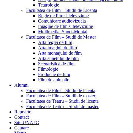
Teatrologie
Facultatea de Film – Studii de Licenta
Regie de film si televiziune
Comunicare audiovizuala
Imagine de film si televiziune
Multimedia: Sunet-Montaj
Facultatea de Film – Studii de Master
Arta regiei de film
Arta imaginii de film
Arta montajului de film
Arta sunetului de film
Scenaristica de film
Filmologie
Productie de film
Film de animatie
Alumni
Facultatea de Film – Studii de licenta
Facultatea de Film – Studii de master
Facultatea de Teatru – Studii de licenta
Facultatea de Teatru – Studii de master
Rapoarte
Contact
Site UNATC
Cautare