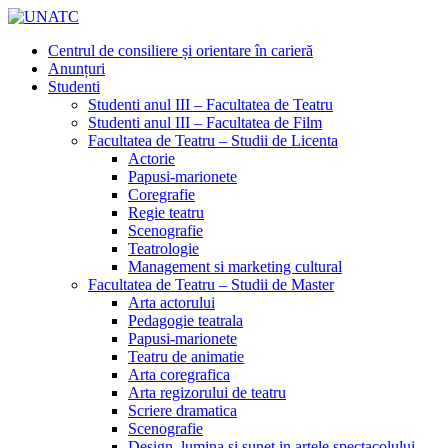
Centrul de consiliere și orientare în carieră
Anunțuri
Studenti
Studenti anul III – Facultatea de Teatru
Studenti anul III – Facultatea de Film
Facultatea de Teatru – Studii de Licenta
Actorie
Papusi-marionete
Coregrafie
Regie teatru
Scenografie
Teatrologie
Management si marketing cultural
Facultatea de Teatru – Studii de Master
Arta actorului
Pedagogie teatrala
Papusi-marionete
Teatru de animatie
Arta coregrafica
Arta regizorului de teatru
Scriere dramatica
Scenografie
Design, lumina si sunet in artele spectacolului