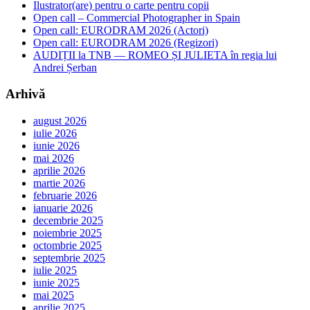
Ilustrator(are) pentru o carte pentru copii
Open call – Commercial Photographer in Spain
Open call: EURODRAM 2026 (Actori)
Open call: EURODRAM 2026 (Regizori)
AUDIȚII la TNB — ROMEO ȘI JULIETA în regia lui
Andrei Șerban
Arhivă
august 2026
iulie 2026
iunie 2026
mai 2026
aprilie 2026
martie 2026
februarie 2026
ianuarie 2026
decembrie 2025
noiembrie 2025
octombrie 2025
septembrie 2025
iulie 2025
iunie 2025
mai 2025
aprilie 2025