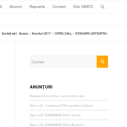
ti
Alumni
Rapoarte
Contact
Site UNATC
Sunteți aici:
Acasa
/
Anunturi 2017
/
OPEN CALL – STAGIARI UNTEATRU
ANUNȚURI
Ilustrator(are) pentru o carte pentru copii
Open call – Commercial Photographer in Spain
Open call: EURODRAM 2026 (Actori)
Open call: EURODRAM 2026 (Regizori)