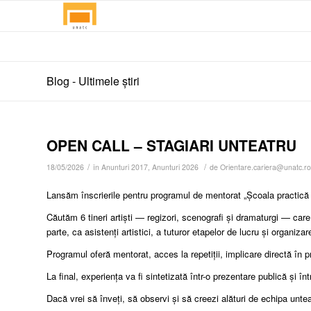
Blog - Ultimele știri
OPEN CALL – STAGIARI UNTEATRU
/
/
18/05/2026
în
Anunturi 2017
,
Anunturi 2026
de
Orientare.cariera@unatc.ro
Lansăm înscrierile pentru programul de mentorat „Școala practică 
Căutăm 6 tineri artiști — regizori, scenografi și dramaturgi — care
parte, ca asistenți artistici, a tuturor etapelor de lucru și organizar
Programul oferă mentorat, acces la repetiții, implicare directă în
La final, experiența va fi sintetizată într-o prezentare publică și în
Dacă vrei să înveți, să observi și să creezi alături de echipa unte