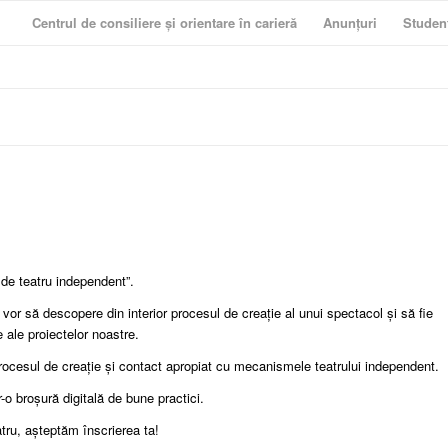
Centrul de consiliere și orientare în carieră
Anunțuri
Studen
de teatru independent”.
 vor să descopere din interior procesul de creație al unui spectacol și să fie
e ale proiectelor noastre.
 procesul de creație și contact apropiat cu mecanismele teatrului independent.
tr-o broșură digitală de bune practici.
atru, așteptăm înscrierea ta!