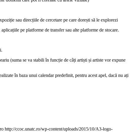
xpoziție sau direcțiile de cercetare pe care dorești să le explorezi
 aplicațiile pe platforme de transfer sau alte platforme de stocare.
i.
ariu (suma se va stabili în funcție de câți artiști și artiste vor expune
realizate în baza unui calendar predefinit, pentru acest apel, dacă nu ați
ro
http://ccoc.unatc.ro/wp-content/uploads/2015/10/A3-logo-