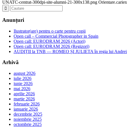
UNATC-centrat-300dpi-site-alumni-21-300x138.png
Orientare.carie
Anunțuri
Ilustrator(are) pentru o carte pentru copii
Open call – Commercial Photographer in Spain
Open call: EURODRAM 2026 (Actori)
Open call: EURODRAM 2026 (Regizori)
AUDIȚII la TNB — ROMEO ȘI JULIETA în regia lui Andrei
Arhivă
august 2026
iulie 2026
iunie 2026
mai 2026
aprilie 2026
martie 2026
februarie 2026
ianuarie 2026
decembrie 2025
noiembrie 2025
octombrie 2025