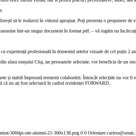
e.
orești să le realizezi în viitorul apropiat. Poți prezenta o propunere de e
e transmise într-un singur document în format pdf. – vă rugăm nu încărcați
, cu experiență profesională în domeniul artelor vizuale de cel puțin 2 an
 din afara orașului Cluj, iar persoanele selectate, vor beneficia de un onor
te și stabili împreună termenii colaborării. Întrucât selecțiile nu vor fi 
ă că nu ați fost selectat/ă în cadrul rezidenței FORWARD.
ntrat-300dpi-site-alumni-21-300x138.png
0
0
Orientare.cariera@unatc.