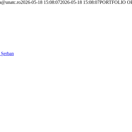
ra@unatc.ro
2026-05-18 15:08:07
2026-05-18 15:08:07
PORTFOLIO O
 Șerban