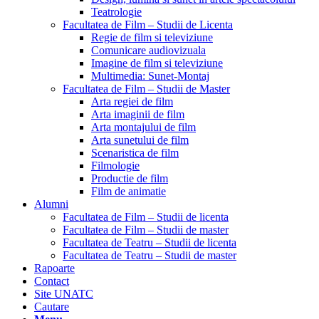
Teatrologie
Facultatea de Film – Studii de Licenta
Regie de film si televiziune
Comunicare audiovizuala
Imagine de film si televiziune
Multimedia: Sunet-Montaj
Facultatea de Film – Studii de Master
Arta regiei de film
Arta imaginii de film
Arta montajului de film
Arta sunetului de film
Scenaristica de film
Filmologie
Productie de film
Film de animatie
Alumni
Facultatea de Film – Studii de licenta
Facultatea de Film – Studii de master
Facultatea de Teatru – Studii de licenta
Facultatea de Teatru – Studii de master
Rapoarte
Contact
Site UNATC
Cautare