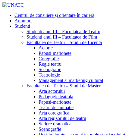
Centrul de consiliere și orientare în carieră
Anunțuri
Studenti
Studenti anul III – Facultatea de Teatru
Studenti anul III – Facultatea de Film
Facultatea de Teatru – Studii de Licenta
Actorie
Papusi-marionete
Coregrafie
Regie teatru
Scenografie
Teatrologie
Management si marketing cultural
Facultatea de Teatru – Studii de Master
Arta actorului
Pedagogie teatrala
Papusi-marionete
Teatru de animatie
Arta coregrafica
Arta regizorului de teatru
Scriere dramatica
Scenografie
Design, lumina si sunet in artele spectacolului