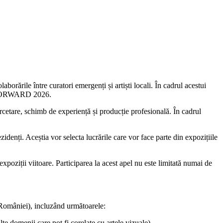
ările între curatori emergenți și artiști locali. În cadrul acestui
ței FORWARD 2026.
tare, schimb de experiență și producție profesională. În cadrul
idenți. Aceștia vor selecta lucrările care vor face parte din expozițiile
oziții viitoare. Participarea la acest apel nu este limitată numai de
omâniei), incluzând următoarele:
lte domenii care pot fi corelate cu artele vizuale)