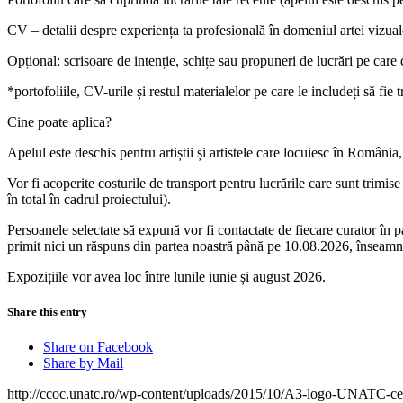
CV – detalii despre experiența ta profesională în domeniul artei vizual
Opțional: scrisoare de intenție, schițe sau propuneri de lucrări pe care d
*portofoliile, CV-urile și restul materialelor pe care le includeți să fi
Cine poate aplica?
Apelul este deschis pentru artiștii și artistele care locuiesc în România
Vor fi acoperite costurile de transport pentru lucrările care sunt trimise
în total în cadrul proiectului).
Persoanele selectate să expună vor fi contactate de fiecare curator în par
primit nici un răspuns din partea noastră până pe 10.08.2026, înseamn
Expozițiile vor avea loc între lunile iunie și august 2026.
Share this entry
Share on Facebook
Share by Mail
http://ccoc.unatc.ro/wp-content/uploads/2015/10/A3-logo-UNATC-ce