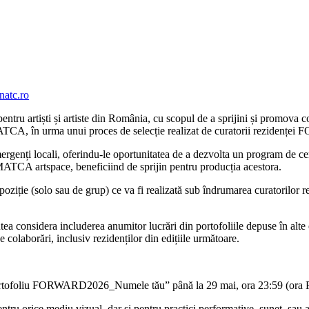
natc.ro
tiști și artiste din România, cu scopul de a sprijini și promova colabor
ul MATCA, în urma unui proces de selecție realizat de curatorii reziden
i locali, oferindu-le oportunitatea de a dezvolta un program de cerce
la MATCA artspace, beneficiind de sprijin pentru producția acestora.
oziție (solo sau de grup) ce va fi realizată sub îndrumarea curatorilor rez
considera includerea anumitor lucrări din portofoliile depuse în alte exp
de colaborări, inclusiv rezidenților din edițiile următoare.
ortofoliu FORWARD2026_Numele tău” până la 29 mai, ora 23:59 (ora R
entru orice mediu vizual, dar si pentru practici performative, sunet, sau a